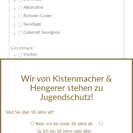
Alkoholfrei
Rotwein-Cuvee
Sauvitage
Cabernet Sauvignon
Geschmack:
trocken
feinherb
halbtrocken
Wir von Kistenmacher &
restsüß
Hengerer stehen zu
edelsüß
Jugendschutz!
Brut
weißgekeltert
Sind Sie über 18 Jahre alt?
im Holzfass gereift
erfrischend, nicht zu süß
Nein, Ich bin unter 18 Jahre alt.
Ja, Ich bin 18 Jahre oder älter.