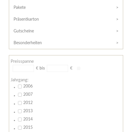
Hilfe
Kunde?
/
Pakete
Registrieren
Support
Präsentkarton
Meine
Widerrufsrecht
Bestellung
Gutscheine
Widerrufsformular
AGB
Besonderheiten
Lieferungs-
und
Preisspanne
Zahlungsbedingungen
€
bis
€
Jahrgang:
2006
2007
2012
2013
2014
2015