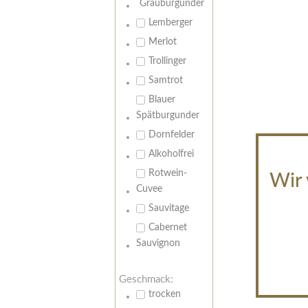
Grauburgunder
Lemberger
Merlot
Trollinger
Samtrot
Blauer
Spätburgunder
Dornfelder
Alkoholfrei
Rotwein-
Wir 
Cuvee
Sauvitage
Cabernet
Sauvignon
Geschmack:
trocken