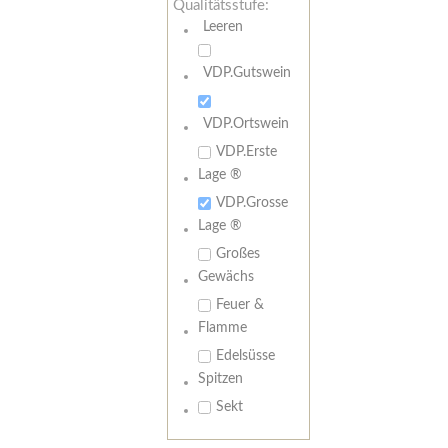
Qualitätsstufe:
Leeren
VDP.Gutswein
VDP.Ortswein
VDP.Erste
Lage ®
VDP.Grosse
Lage ®
Großes
Gewächs
Feuer &
Flamme
Edelsüsse
Spitzen
Sekt