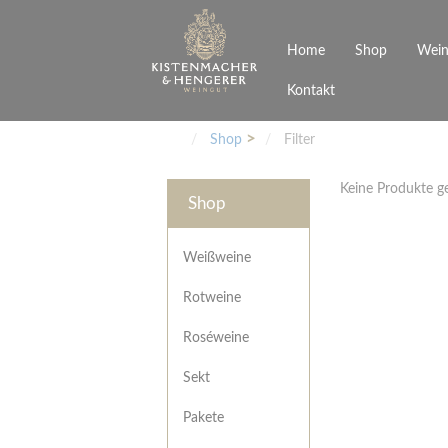
Home
Shop
Wein
Kontakt
Weinarten
Philosophie
Höchs
R
Junges Schwaben
Veranstaltungen
Shop
Filter
Weißweine
Rotweine
Keine Produkte 
Roséweine
Shop
Sekt
Pakete
Präsentkarton
Weißweine
Gutscheine
Rotweine
Besonderheiten
Roséweine
Sekt
Pakete