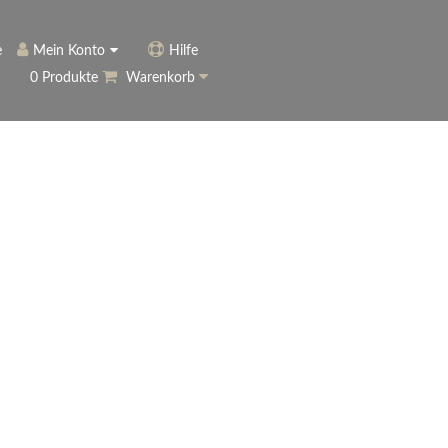
e
Mein Konto
Hilfe
0 Produkte
Warenkorb
ngerer
Historie
Anmelden
name vergessen?
vergessen?
Warenkorb anzeigen
ewsletter
eren (Neukunde)
r Newsletter
ter