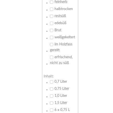
feinherb
halbtrocken
restsüß
edelsüß
Brut
weißgekeltert
im Holzfass
gereift
erfrischend,
nicht zu süß
Inhalt:
0,7 Liter
0,75 Liter
1,0 Liter
1,5 Liter
6 x 0,75 L