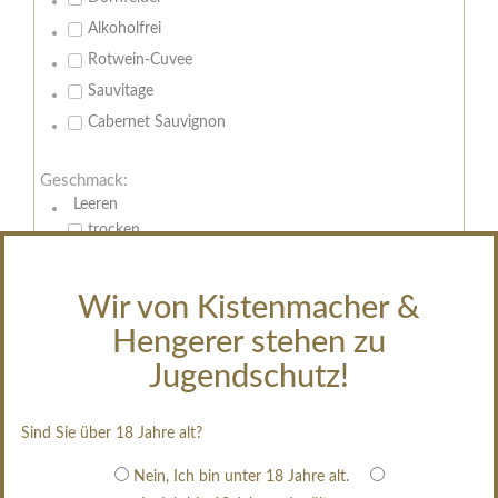
Alkoholfrei
Rotwein-Cuvee
Sauvitage
Cabernet Sauvignon
Geschmack:
Leeren
trocken
feinherb
halbtrocken
Wir von Kistenmacher &
restsüß
Hengerer stehen zu
edelsüß
Jugendschutz!
Brut
weißgekeltert
Sind Sie über 18 Jahre alt?
im Holzfass gereift
Nein, Ich bin unter 18 Jahre alt.
erfrischend, nicht zu süß