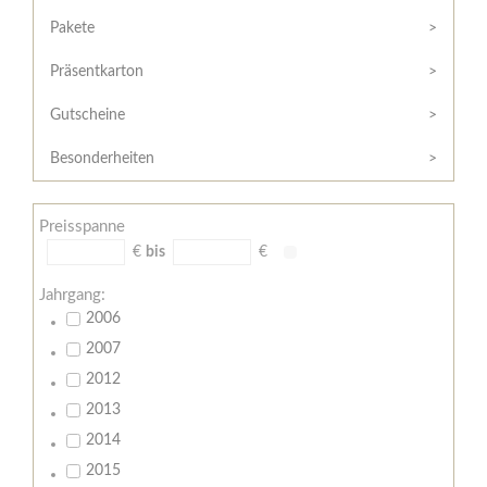
Hilfe
Kunde?
/
Pakete
Registrieren
Support
Präsentkarton
Meine
Widerrufsrecht
Bestellung
Gutscheine
Widerrufsformular
AGB
Besonderheiten
Lieferungs-
und
Preisspanne
Zahlungsbedingungen
€
bis
€
Jahrgang:
2006
2007
2012
2013
2014
2015