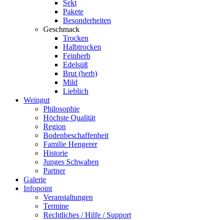
Sekt
Pakete
Besonderheiten
Geschmack
Trocken
Halbtrocken
Feinherb
Edelsüß
Brut (herb)
Mild
Lieblich
Weingut
Philosophie
Höchste Qualität
Region
Bodenbeschaffenheit
Familie Hengerer
Historie
Junges Schwaben
Partner
Galerie
Infopoint
Veranstaltungen
Termine
Rechtliches / Hilfe / Support