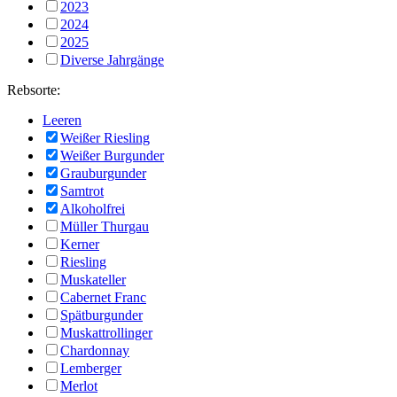
2023
2024
2025
Diverse Jahrgänge
Rebsorte:
Leeren
Weißer Riesling
Weißer Burgunder
Grauburgunder
Samtrot
Alkoholfrei
Müller Thurgau
Kerner
Riesling
Muskateller
Cabernet Franc
Spätburgunder
Muskattrollinger
Chardonnay
Lemberger
Merlot