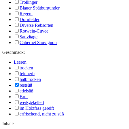
Trollinger
Blauer Spätburgunder
Regent
Dornfelder
Diverse Rebsorten
Rotwein-Cuvee
Sauvitage
Cabernet Sauvignon
Geschmack:
Leeren
trocken
feinherb
halbtrocken
restsüß
edelsüß
Brut
weißgekeltert
im Holzfass gereift
erfrischend, nicht zu süß
Inhalt: