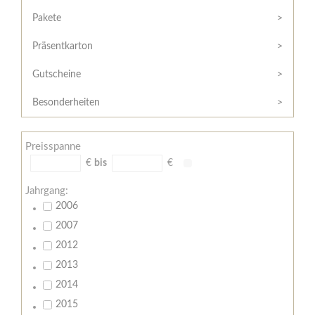
Hilfe
Kunde?
/
Pakete
Registrieren
Support
Präsentkarton
Meine
Widerrufsrecht
Bestellung
Gutscheine
Widerrufsformular
AGB
Besonderheiten
Lieferungs-
und
Preisspanne
Zahlungsbedingungen
€
bis
€
Jahrgang:
2006
2007
2012
2013
2014
2015