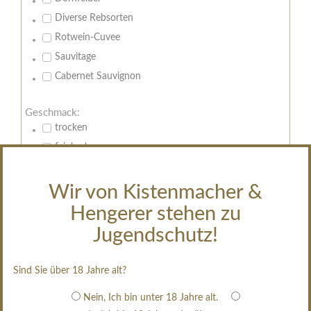
Diverse Rebsorten
Rotwein-Cuvee
Sauvitage
Cabernet Sauvignon
Geschmack:
trocken
feinherb
halbtrocken
restsüß
Wir von Kistenmacher &
edelsüß
Hengerer stehen zu
Brut
Jugendschutz!
weißgekeltert
im Holzfass gereift
Sind Sie über 18 Jahre alt?
erfrischend, nicht zu süß
Nein, Ich bin unter 18 Jahre alt.