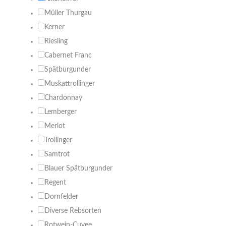
Müller Thurgau
Kerner
Riesling
Cabernet Franc
Spätburgunder
Muskattrollinger
Chardonnay
Lemberger
Merlot
Trollinger
Samtrot
Blauer Spätburgunder
Regent
Dornfelder
Diverse Rebsorten
Rotwein-Cuvee