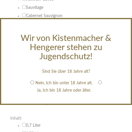
Sauvitage
Cabernet Sauvignon
Geschmack:
Wir von Kistenmacher &
trocken
Hengerer stehen zu
feinherb
halbtrocken
Jugendschutz!
restsüß
edelsüß
Sind Sie über 18 Jahre alt?
Brut
Nein, Ich bin unter 18 Jahre alt.
weißgekeltert
Ja, Ich bin 18 Jahre oder älter.
im Holzfass gereift
erfrischend, nicht zu süß
Inhalt:
0,7 Liter