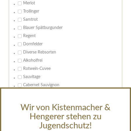
Merlot
Trollinger
Samtrot
Blauer Spätburgunder
Regent
Dornfelder
Diverse Rebsorten
Alkoholfrei
Rotwein-Cuvee
Sauvitage
Cabernet Sauvignon
Geschmack:
Wir von Kistenmacher &
Leeren
trocken
Hengerer stehen zu
feinherb
Jugendschutz!
halbtrocken