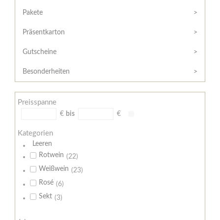
Hilfe
Kunde?
/
Pakete
Registrieren
Support
Präsentkarton
Meine
Widerrufsrecht
Bestellung
Gutscheine
Widerrufsformular
AGB
Besonderheiten
Lieferungs-
und
Preisspanne
Zahlungsbedingungen
€
bis
€
Kategorien
Leeren
Rotwein
(22)
Weißwein
(23)
Rosé
(6)
Sekt
(3)