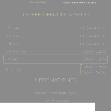
UNSERE ÖFFNUNGSZEITEN
Montag
Nach Absprache!
Dienstag
Nach Absprache!
Mittwoch
Nach Absprache!
Donnerstag
16:00 - 18:30
Freitag
16:00 - 18:30
09:00 - 11:00
Samstag
13:00 - 16:00
INFORMATIONEN
Unsere Veranstaltungen
Unsere Partner
Datenschutzerklärung