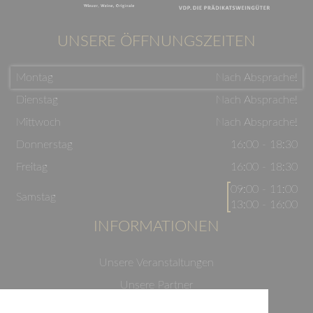
UNSERE ÖFFNUNGSZEITEN
Montag
Nach Absprache!
Dienstag
Nach Absprache!
Mittwoch
Nach Absprache!
Donnerstag
16:00 - 18:30
Freitag
16:00 - 18:30
09:00 - 11:00
Samstag
13:00 - 16:00
INFORMATIONEN
Unsere Veranstaltungen
Unsere Partner
Datenschutzerklärung