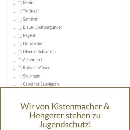
Merlot
Trollinger
Samtrot
Blauer Spätburgunder
Regent
Dornfelder
Diverse Rebsorten
Alkoholfrei
Rotwein-Cuvee
Sauvitage
Cabernet Sauvignon
Geschmack:
Wir von Kistenmacher &
trocken
Hengerer stehen zu
feinherb
halbtrocken
Jugendschutz!