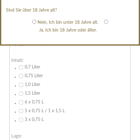
restsüß
edelsüß
Sind Sie über 18 Jahre alt?
Brut
Nein, Ich bin unter 18 Jahre alt.
weißgekeltert
Ja, Ich bin 18 Jahre oder älter.
im Holzfass gereift
erfrischend, nicht zu süß
Inhalt:
0,7 Liter
0,75 Liter
1,0 Liter
1,5 Liter
6 x 0,75 L
5 x 0,75 L / 1 x 1,5 L
3 x 0,75 L
Lage: