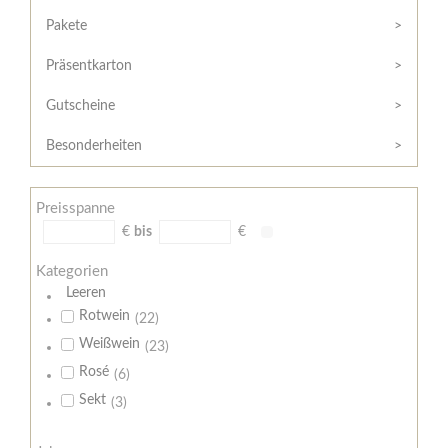
Hilfe
Kunde?
/
Pakete
Registrieren
Support
Präsentkarton
Meine
Widerrufsrecht
Bestellung
Gutscheine
Widerrufsformular
AGB
Besonderheiten
Lieferungs-
und
Preisspanne
Zahlungsbedingungen
€
bis
€
Kategorien
Leeren
Rotwein
(22)
Weißwein
(23)
Rosé
(6)
Sekt
(3)