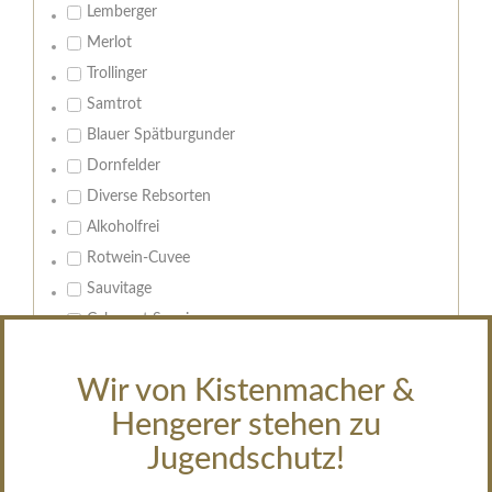
Lemberger
Merlot
Trollinger
Samtrot
Blauer Spätburgunder
Dornfelder
Diverse Rebsorten
Alkoholfrei
Rotwein-Cuvee
Sauvitage
Cabernet Sauvignon
Geschmack:
Wir von Kistenmacher &
trocken
Hengerer stehen zu
feinherb
Jugendschutz!
halbtrocken