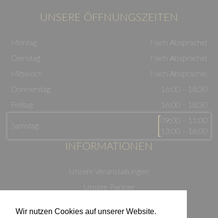
UNSERE ÖFFNUNGSZEITEN
Montag
Nach Absprache!
Dienstag
Nach Absprache!
Mittwoch
Nach Absprache!
Donnerstag
16:00 - 18:30
Freitag
16:00 - 18:30
09:00 - 11:00
Samstag
13:00 - 16:00
INFORMATIONEN
Unsere Veranstaltungen
Unsere Partner
Datenschutzerklärung
Wir nutzen Cookies auf unserer Website.