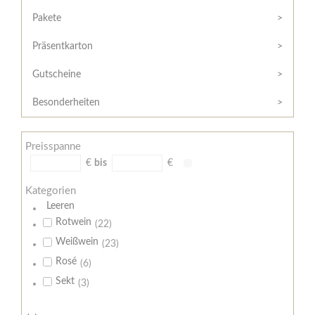
Hilfe
Kunde?
/
Pakete
Registrieren
Support
Präsentkarton
Meine
Widerrufsrecht
Bestellung
Gutscheine
Widerrufsformular
AGB
Besonderheiten
Lieferungs-
und
Preisspanne
Zahlungsbedingungen
€
bis
€
Kategorien
Leeren
Rotwein
(22)
Weißwein
(23)
Rosé
(6)
Sekt
(3)