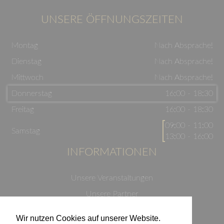
UNSERE ÖFFNUNGSZEITEN
Montag
Nach Absprache!
Dienstag
Nach Absprache!
Mittwoch
Nach Absprache!
Donnerstag
16:00 - 18:30
Freitag
16:00 - 18:30
09:00 - 11:00
Samstag
13:00 - 16:00
INFORMATIONEN
Unsere Veranstaltungen
Unsere Partner
Datenschutzerklärung
Wir nutzen Cookies auf unserer Website.