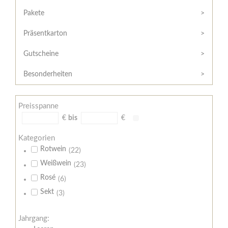
Hilfe
Kunde?
/
Pakete
Registrieren
Support
Präsentkarton
Meine
Widerrufsrecht
Bestellung
Gutscheine
Widerrufsformular
AGB
Besonderheiten
Lieferungs-
und
Preisspanne
Zahlungsbedingungen
€
bis
€
Kategorien
Rotwein
(22)
Weißwein
(23)
Rosé
(6)
Sekt
(3)
Jahrgang: