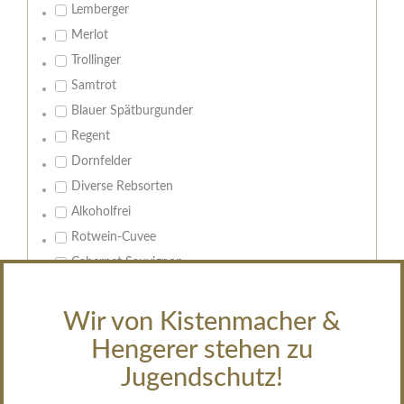
Lemberger
Merlot
Trollinger
Samtrot
Blauer Spätburgunder
Regent
Dornfelder
Diverse Rebsorten
Alkoholfrei
Rotwein-Cuvee
Cabernet Sauvignon
Geschmack:
Wir von Kistenmacher &
Leeren
Hengerer stehen zu
trocken
Jugendschutz!
feinherb
halbtrocken