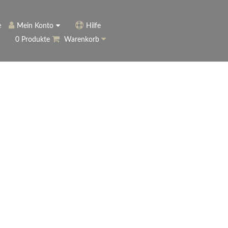
e
Mein Konto
Hilfe
0 Produkte
Warenkorb
ngerer
Historie
Anmelden
name vergessen?
vergessen?
Warenkorb anzeigen
ewsletter
eren (Neukunde)
r Newsletter
ter