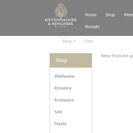
Home
Shop
Wein
Kontakt
Weinarten
Philosophie
Höchs
R
Junges Schwaben
Veranstaltungen
Shop
Filter
Weißweine
Rotweine
Keine Produkte 
Roséweine
Shop
Sekt
Pakete
Präsentkarton
Weißweine
Gutscheine
Rotweine
Besonderheiten
Roséweine
Sekt
Pakete