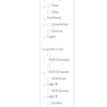
Flein
Flein
Eselsberg
Löwenstein
Diverse
Lagen
Qualitätsstufe:
VDP.Gutswein
VDP.Ortswein
VDP.Erste
Lage ®
VDP.Grosse
Lage ®
Großes