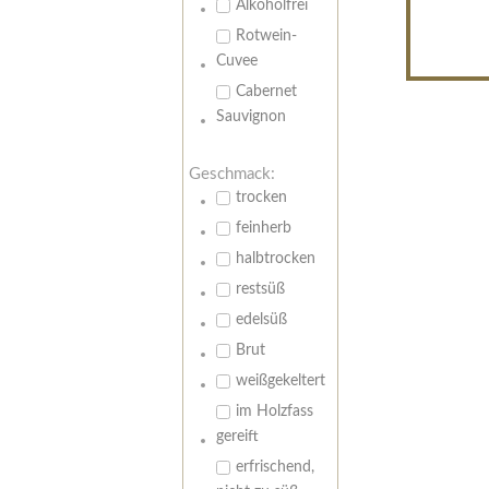
Alkoholfrei
Rotwein-
Cuvee
Cabernet
Sauvignon
Geschmack:
trocken
feinherb
halbtrocken
restsüß
edelsüß
Brut
weißgekeltert
im Holzfass
gereift
erfrischend,