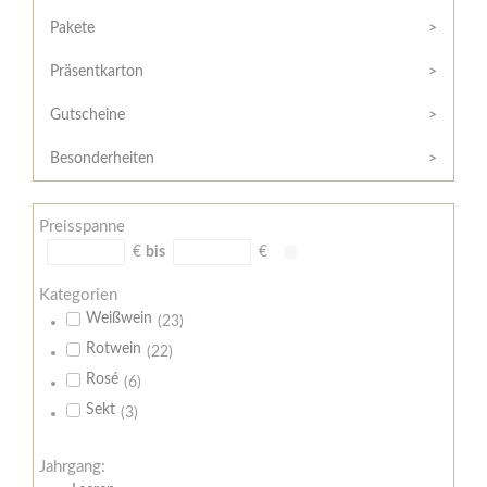
Hilfe
Kunde?
/
Pakete
Registrieren
Support
Präsentkarton
Meine
Widerrufsrecht
Bestellung
Gutscheine
Widerrufsformular
AGB
Besonderheiten
Lieferungs-
und
Preisspanne
Zahlungsbedingungen
€
bis
€
Kategorien
Weißwein
(23)
Rotwein
(22)
Rosé
(6)
Sekt
(3)
Jahrgang: