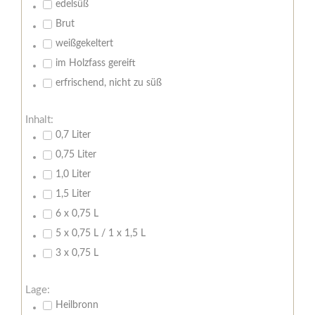
edelsüß
Brut
weißgekeltert
im Holzfass gereift
erfrischend, nicht zu süß
Inhalt:
0,7 Liter
0,75 Liter
1,0 Liter
1,5 Liter
6 x 0,75 L
5 x 0,75 L / 1 x 1,5 L
3 x 0,75 L
Lage:
Heilbronn