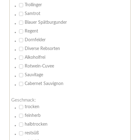
Trollinger
Samtrot
Blauer Spätburgunder
Regent
Dornfelder
Diverse Rebsorten
Alkoholfrei
Rotwein-Cuvee
Sauvitage
Cabernet Sauvignon
Geschmack:
trocken
feinherb
halbtrocken
restsüß