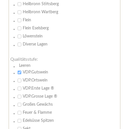
Heilbronn Stiftsberg
Heilbronn Wartberg
Flein
Flein Eselsberg
Löwenstein
Diverse Lagen
Qualitätsstufe:
Leeren
VDP.Gutswein
VDP.Ortswein
VDP.Erste Lage ®
VDP.Grosse Lage ®
Großes Gewächs
Feuer & Flamme
Edelsüsse Spitzen
Sekt