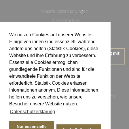
Unsere Veranstaltungen
Unsere Partner
Datenschutzerklärung
Wir nutzen Cookies auf unserer Website.
Impressum
Einige von ihnen sind essenziell, während
andere uns helfen (Statistik-Cookies), diese
Wir treten für einen verantwortungsvollen Umgang mit
Website und Ihre Erfahrung zu verbessern.
Alkohol ein.
Essenzielle Cookies ermöglichen
KONTAKT
grundlegende Funktionen und sind für die
einwandfreie Funktion der Website
erforderlich. Statistik Cookies erfassen
Weingut Kistenmacher & Hengerer
Informationen anonym. Diese Informationen
Eugen-Nägele-Straße 23-25, 74074 Heilbronn
helfen uns zu verstehen, wie unsere
Besucher unsere Website nutzen.
info@kistenmacher-hengerer.de
Datenschutzerklärung
Telefon: 07131 - 17 23 54
Telefax: 07131 - 17 23 50
Nur essenzielle