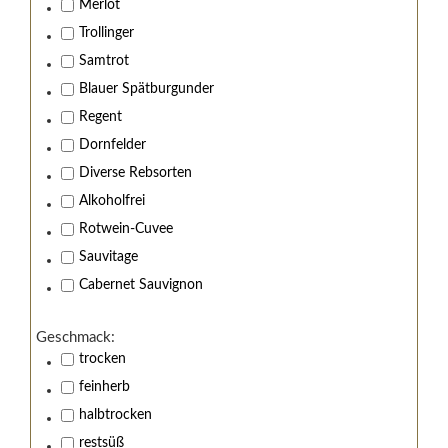
Merlot
Trollinger
Samtrot
Blauer Spätburgunder
Regent
Dornfelder
Diverse Rebsorten
Alkoholfrei
Rotwein-Cuvee
Sauvitage
Cabernet Sauvignon
Geschmack:
trocken
feinherb
halbtrocken
restsüß