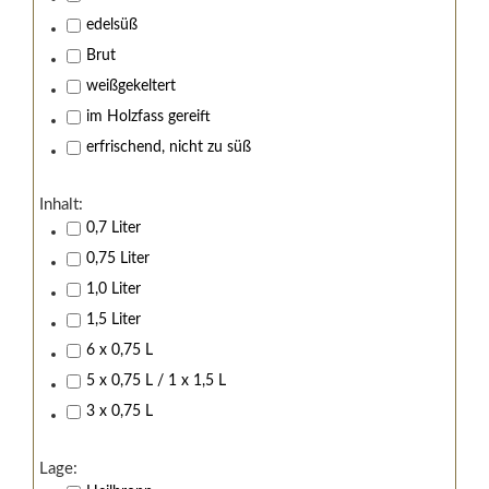
edelsüß
Brut
weißgekeltert
im Holzfass gereift
erfrischend, nicht zu süß
Inhalt:
0,7 Liter
0,75 Liter
1,0 Liter
1,5 Liter
6 x 0,75 L
5 x 0,75 L / 1 x 1,5 L
3 x 0,75 L
Lage: