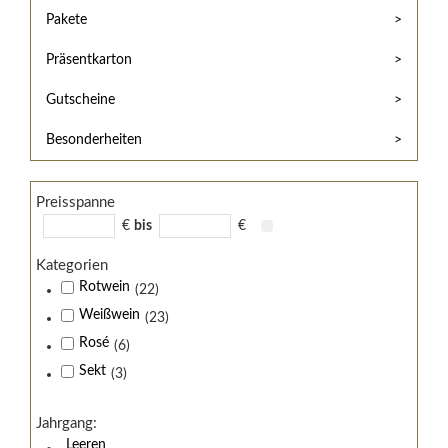
Hilfe
Kunde?
Pakete
/
Registrieren
Support
Präsentkarton
Meine
Widerrufsrecht
Bestellung
Gutscheine
Widerrufsformular
AGB
Besonderheiten
Lieferungs-
und
Preisspanne
Zahlungsbedingungen
€
bis
€
Kategorien
Rotwein
(22)
Weißwein
(23)
Rosé
(6)
Sekt
(3)
Jahrgang:
Leeren