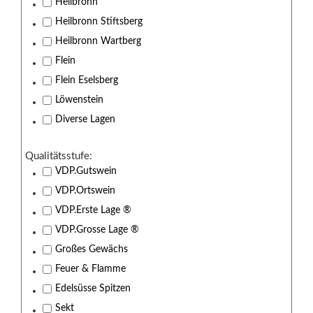
Wir von Kistenmacher &
Heilbronn
Heilbronn Stiftsberg
Hengerer stehen zu
Heilbronn Wartberg
Jugendschutz!
Flein
Flein Eselsberg
Sind Sie über 18 Jahre alt?
Löwenstein
Nein, Ich bin unter 18 Jahre alt.
Diverse Lagen
Ja, Ich bin 18 Jahre oder älter.
Qualitätsstufe:
VDP.Gutswein
VDP.Ortswein
VDP.Erste Lage ®
VDP.Grosse Lage ®
Großes Gewächs
Feuer & Flamme
Edelsüsse Spitzen
Sekt