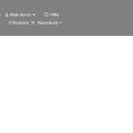
e
Mein Konto
Hilfe
0 Produkte
Warenkorb
ngerer
Historie
Anmelden
name vergessen?
vergessen?
Warenkorb anzeigen
ewsletter
eren (Neukunde)
r Newsletter
ter