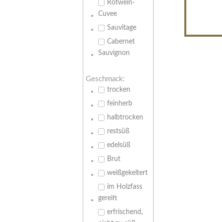
Rotwein-
Cuvee
Sauvitage
Cabernet
Sauvignon
Geschmack:
trocken
feinherb
halbtrocken
restsüß
edelsüß
Brut
weißgekeltert
im Holzfass
gereift
erfrischend,