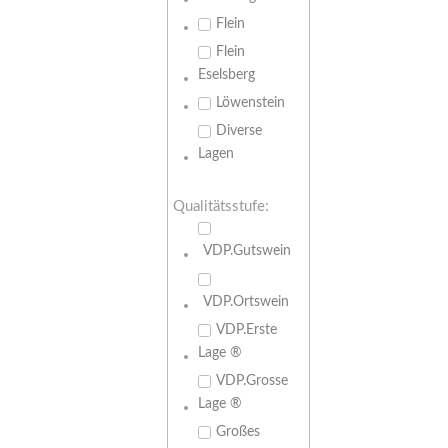
Flein
Flein
Eselsberg
Löwenstein
Diverse
Lagen
Qualitätsstufe:
VDP.Gutswein
VDP.Ortswein
VDP.Erste
Lage ®
VDP.Grosse
Lage ®
Großes