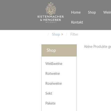
Home
Shop
Wein
Kontakt
Weinarten
Philosophie
Höchs
R
Junges Schwaben
Veranstaltungen
Shop
Filter
Weißweine
Rotweine
Keine Produkte 
Roséweine
Shop
Sekt
Pakete
Präsentkarton
Weißweine
Gutscheine
Rotweine
Besonderheiten
Roséweine
Sekt
Pakete