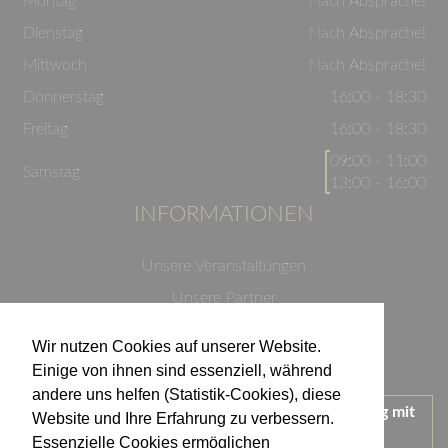
Montag
Nach Absprache!
Dienstag
Nach Absprache!
Mittwoch
Nach Absprache!
Donnerstag
16:00 - 18:30
Freitag
16:00 - 18:30
09:00 - 11:00
Samstag
13:00 - 16:00
INFORMATIONEN
Unsere Veranstaltungen
Unsere Partner
Datenschutzerklärung
Wir nutzen Cookies auf unserer Website.
Impressum
Einige von ihnen sind essenziell, während
andere uns helfen (Statistik-Cookies), diese
Wir treten für einen verantwortungsvollen Umgang mit
Website und Ihre Erfahrung zu verbessern.
Alkohol ein.
Essenzielle Cookies ermöglichen