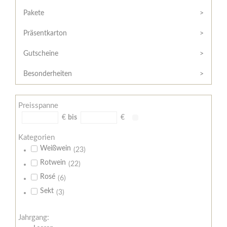
Hilfe
Kunde?
/
Pakete
Registrieren
Support
Präsentkarton
Meine
Widerrufsrecht
Bestellung
Gutscheine
Widerrufsformular
AGB
Besonderheiten
Lieferungs-
und
Preisspanne
Zahlungsbedingungen
€
bis
€
Kategorien
Weißwein
(23)
Rotwein
(22)
Rosé
(6)
Sekt
(3)
Jahrgang: