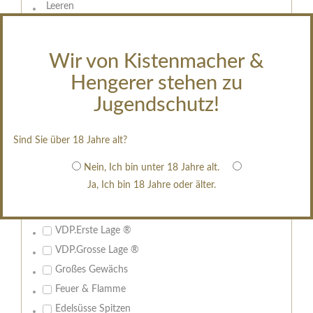
Leeren
Heilbronn
Heilbronn Stiftsberg
Wir von Kistenmacher &
Heilbronn Wartberg
Hengerer stehen zu
Flein
Jugendschutz!
Flein Eselsberg
Löwenstein
Diverse Lagen
Sind Sie über 18 Jahre alt?
Nein, Ich bin unter 18 Jahre alt.
Qualitätsstufe:
Ja, Ich bin 18 Jahre oder älter.
VDP.Gutswein
VDP.Ortswein
VDP.Erste Lage ®
VDP.Grosse Lage ®
Großes Gewächs
Feuer & Flamme
Edelsüsse Spitzen