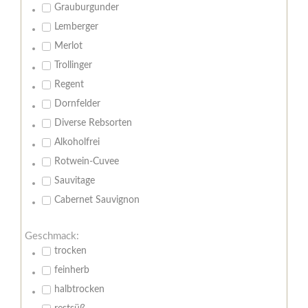
Grauburgunder
Lemberger
Merlot
Trollinger
Regent
Dornfelder
Diverse Rebsorten
Alkoholfrei
Rotwein-Cuvee
Sauvitage
Cabernet Sauvignon
Geschmack:
trocken
feinherb
halbtrocken