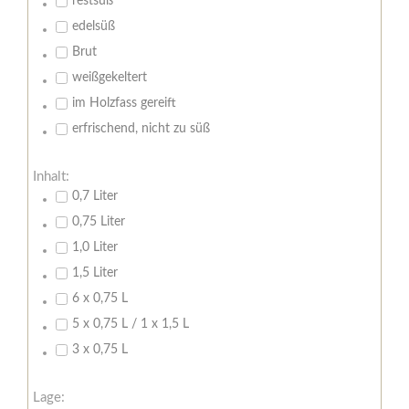
restsüß
edelsüß
Brut
weißgekeltert
im Holzfass gereift
erfrischend, nicht zu süß
Inhalt:
0,7 Liter
0,75 Liter
1,0 Liter
1,5 Liter
6 x 0,75 L
5 x 0,75 L / 1 x 1,5 L
3 x 0,75 L
Lage: