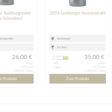
er Spätburgunder
2016 Lemberger Sonnenstrahl
es Schwaben"
tburgunder
Lemberger
trocken
26,00 €
35,00 €
auf
Inhalt:
Inhalt:
0,75 Liter
Lager
0,75 Liter
(
34,67 €
/ Liter)
(
46,67 €
/ Liter)
m Produkt
Zum Produkt