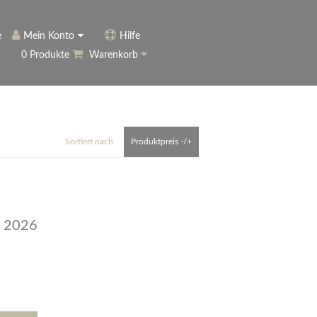
e
Mein Konto
Hilfe
0 Produkte
Warenkorb
ngerer
Historie
Anmelden
name vergessen?
vergessen?
Warenkorb anzeigen
ewsletter
eren (Neukunde)
Sortiert nach
Produktpreis -/+
r Newsletter
ter
 2026