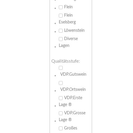
Flein
Flein
Eselsberg
Löwenstein
Diverse
Lagen
Qualitätsstufe:
VDP.Gutswein
VDP.Ortswein
VDP.Erste
Lage ®
VDP.Grosse
Lage ®
Großes