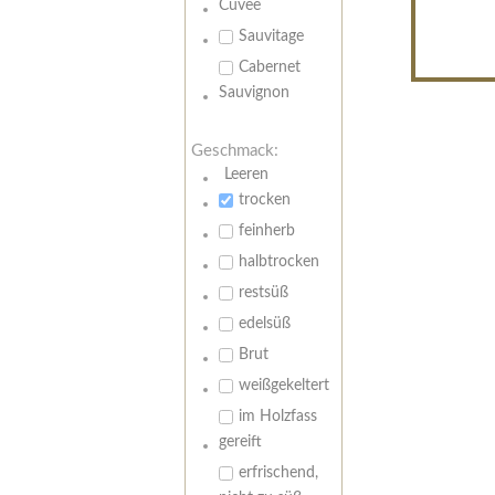
Cuvee
Sauvitage
Cabernet
Sauvignon
Geschmack:
Leeren
trocken
feinherb
halbtrocken
restsüß
edelsüß
Brut
weißgekeltert
im Holzfass
gereift
erfrischend,