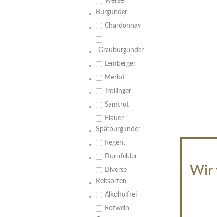
Weißer
Burgunder
Chardonnay
Grauburgunder
Lemberger
Merlot
Trollinger
Samtrot
Blauer
Spätburgunder
Regent
Dornfelder
Wir 
Diverse
Rebsorten
Alkoholfrei
Rotwein-