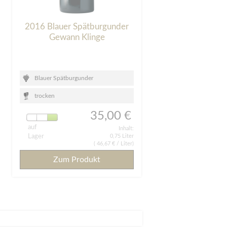
2016 Blauer Spätburgunder
Gewann Klinge
Blauer Spätburgunder
trocken
35,00 €
auf
Inhalt:
Lager
0,75 Liter
(
46,67 €
/ Liter)
Zum Produkt