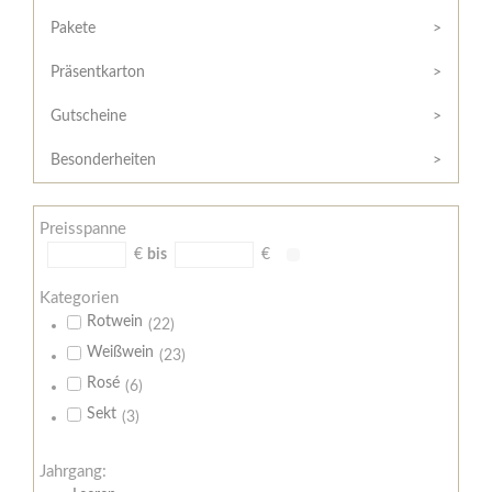
Hilfe
Kunde?
/
Pakete
Registrieren
Support
Präsentkarton
Meine
Widerrufsrecht
Bestellung
Gutscheine
Widerrufsformular
AGB
Besonderheiten
Lieferungs-
und
Preisspanne
Zahlungsbedingungen
€
bis
€
Kategorien
Rotwein
(22)
Weißwein
(23)
Rosé
(6)
Sekt
(3)
Jahrgang: