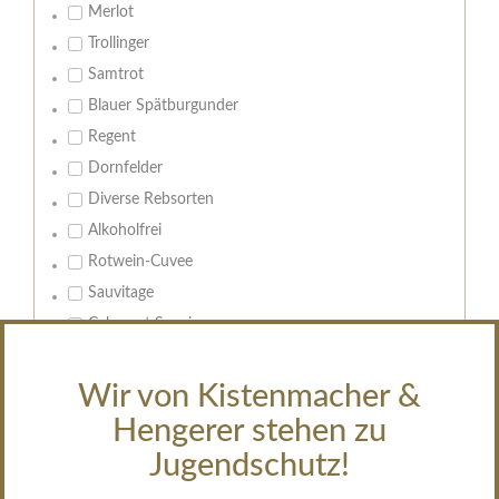
Merlot
Trollinger
Samtrot
Blauer Spätburgunder
Regent
Dornfelder
Diverse Rebsorten
Alkoholfrei
Rotwein-Cuvee
Sauvitage
Cabernet Sauvignon
Geschmack:
Wir von Kistenmacher &
trocken
Hengerer stehen zu
feinherb
Jugendschutz!
halbtrocken