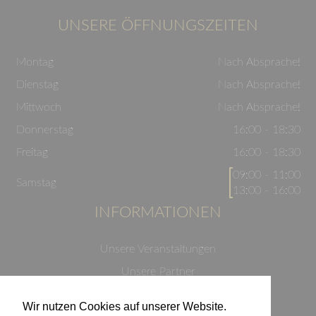
UNSERE ÖFFNUNGSZEITEN
Montag
Nach Absprache!
Dienstag
Nach Absprache!
Mittwoch
Nach Absprache!
Donnerstag
16:00 - 18:30
Freitag
16:00 - 18:30
09:00 - 11:00
Samstag
13:00 - 16:00
INFORMATIONEN
Unsere Veranstaltungen
Unsere Partner
Datenschutzerklärung
Wir nutzen Cookies auf unserer Website.