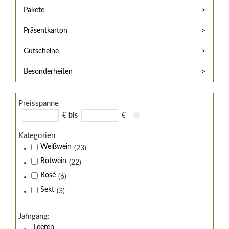
Hilfe
Kunde?
Pakete
/
Registrieren
Support
Präsentkarton
Meine
Widerrufsrecht
Bestellung
Gutscheine
Widerrufsformular
AGB
Besonderheiten
Lieferungs-
und
Preisspanne
Zahlungsbedingungen
€
bis
€
Kategorien
Weißwein
(23)
Rotwein
(22)
Rosé
(6)
Sekt
(3)
Jahrgang:
Leeren