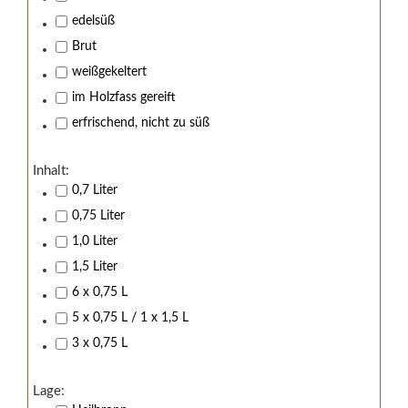
Nein, Ich bin unter 18 Jahre alt.
edelsüß
Ja, Ich bin 18 Jahre oder älter.
Brut
weißgekeltert
im Holzfass gereift
erfrischend, nicht zu süß
Inhalt:
0,7 Liter
0,75 Liter
1,0 Liter
1,5 Liter
6 x 0,75 L
5 x 0,75 L / 1 x 1,5 L
3 x 0,75 L
Lage: