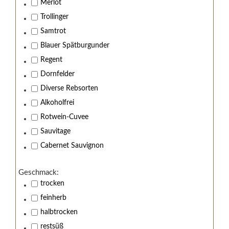
Merlot
Trollinger
Samtrot
Blauer Spätburgunder
Regent
Dornfelder
Diverse Rebsorten
Alkoholfrei
Rotwein-Cuvee
Sauvitage
Cabernet Sauvignon
Wir von Kistenmacher &
Hengerer stehen zu
Geschmack:
trocken
Jugendschutz!
feinherb
halbtrocken
Sind Sie über 18 Jahre alt?
restsüß