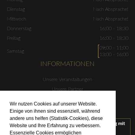
Dienstag
Nach Absprache!
Mittwoch
Nach Absprache!
Donnerstag
16:00 - 18:30
Freitag
16:00 - 18:30
09:00 - 11:00
Samstag
13:00 - 16:00
INFORMATIONEN
Unsere Veranstaltungen
Unsere Partner
Datenschutzerklärung
Wir nutzen Cookies auf unserer Website.
Impressum
Einige von ihnen sind essenziell, während
andere uns helfen (Statistik-Cookies), diese
Wir treten für einen verantwortungsvollen Umgang mit
Website und Ihre Erfahrung zu verbessern.
Alkohol ein.
Essenzielle Cookies ermöglichen