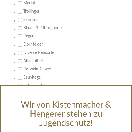
Merlot
Trollinger
Samtrot
Blauer Spätburgunder
Regent
Dornfelder
Diverse Rebsorten
Alkoholfrei
Rotwein-Cuvee
Sauvitage
Cabernet Sauvignon
Geschmack:
Wir von Kistenmacher &
trocken
Hengerer stehen zu
feinherb
Jugendschutz!
halbtrocken