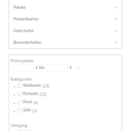
Hilfe
Kunde?
/
Pakete
Registrieren
Support
Präsentkarton
Meine
Widerrufsrecht
Bestellung
Gutscheine
Widerrufsformular
AGB
Besonderheiten
Lieferungs-
und
Preisspanne
Zahlungsbedingungen
€
bis
€
Kategorien
Weißwein
(23)
Rotwein
(22)
Rosé
(6)
Sekt
(3)
Jahrgang: