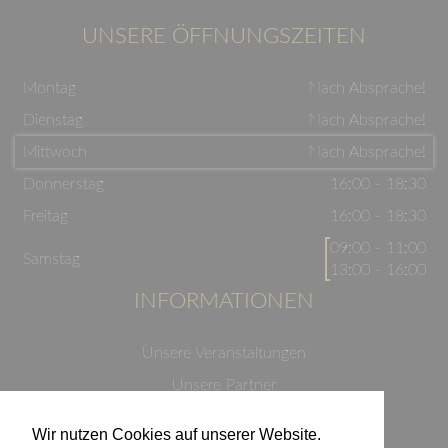
UNSERE ÖFFNUNGSZEITEN
Montag
Nach Absprache!
Dienstag
Nach Absprache!
Mittwoch
Nach Absprache!
Donnerstag
16:00 - 18:30
Freitag
16:00 - 18:30
09:00 - 11:00
Samstag
13:00 - 16:00
INFORMATIONEN
Unsere Veranstaltungen
Unsere Partner
Datenschutzerklärung
Wir nutzen Cookies auf unserer Website.