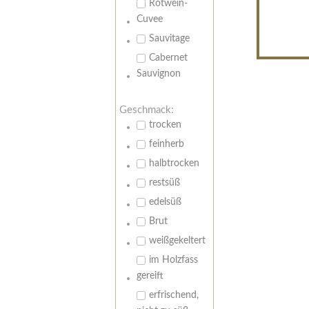
Rotwein-
Cuvee
Sauvitage
Cabernet
Sauvignon
Geschmack:
trocken
feinherb
halbtrocken
restsüß
edelsüß
Brut
weißgekeltert
im Holzfass
gereift
erfrischend,