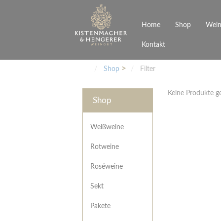
Home
Shop
Wein
Kontakt
Weinarten
Philosophie
Höchs
R
Junges Schwaben
Veranstaltungen
Shop
Filter
Weißweine
Rotweine
Keine Produkte 
Roséweine
Shop
Sekt
Pakete
Präsentkarton
Weißweine
Gutscheine
Rotweine
Besonderheiten
Roséweine
Sekt
Pakete