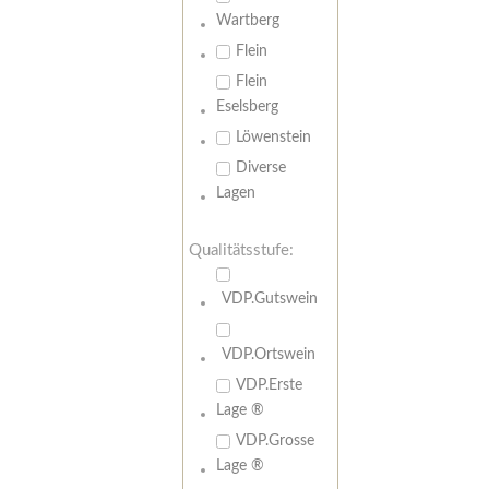
Wartberg
Flein
Flein
Eselsberg
Löwenstein
Diverse
Lagen
Qualitätsstufe:
VDP.Gutswein
VDP.Ortswein
VDP.Erste
Lage ®
VDP.Grosse
Lage ®