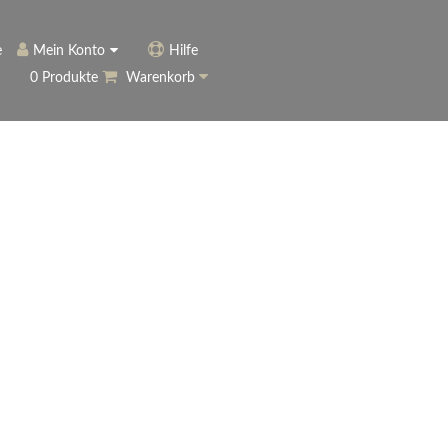
e
Mein Konto
Hilfe
0 Produkte
Warenkorb
ngerer
Historie
Anmelden
name vergessen?
vergessen?
Warenkorb anzeigen
ewsletter
eren (Neukunde)
r Newsletter
ter