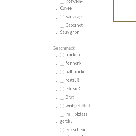
Rotwein-
Cuvee
Sauvitage
Cabernet
Sauvignon
Geschmack:
trocken
feinherb
halbtrocken
restsüß
edelsüß
Brut
weißgekeltert
im Holzfass
gereift
erfrischend,