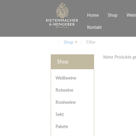
Home
Shop
Wein
Kontakt
Weinarten
Philosophie
Höchs
R
Junges Schwaben
Veranstaltungen
Shop
Filter
Weißweine
Rotweine
Keine Produkte 
Roséweine
Shop
Sekt
Pakete
Präsentkarton
Weißweine
Gutscheine
Rotweine
Besonderheiten
Roséweine
Sekt
Pakete