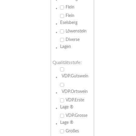
Flein
Flein
Eselsberg
Löwenstein
Diverse
Lagen
Qualitätsstufe:
VDP.Gutswein
VDP.Ortswein
VDP.Erste
Lage ®
VDP.Grosse
Lage ®
Großes