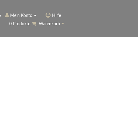
e
Mein Konto
Hilfe
0 Produkte
Warenkorb
ngerer
Historie
Anmelden
name vergessen?
vergessen?
Warenkorb anzeigen
ewsletter
eren (Neukunde)
r Newsletter
ter