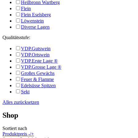
Heilbronn Wartberg
Flein
Flein Eselsberg
Löwenstein
Diverse Lagen
Qualitätsstufe:
VDP.Gutswein
VDP.Ortswein
VDP.Erste Lage ®
VDP.Grosse Lage ®
Großes Gewächs
Feuer & Flamme
Edelsüsse Spitzen
Sekt
Alles zurücksetzen
Shop
Sortiert nach
Produktpreis -/+