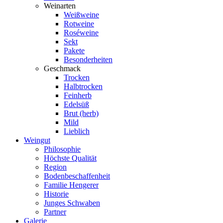
Weinarten
Weißweine
Rotweine
Roséweine
Sekt
Pakete
Besonderheiten
Geschmack
Trocken
Halbtrocken
Feinherb
Edelsüß
Brut (herb)
Mild
Lieblich
Weingut
Philosophie
Höchste Qualität
Region
Bodenbeschaffenheit
Familie Hengerer
Historie
Junges Schwaben
Partner
Galerie