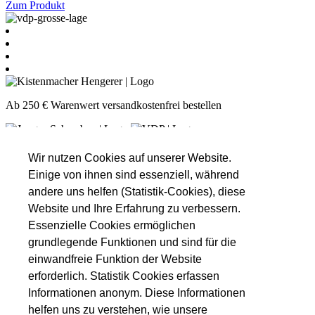
Zum Produkt
Ab 250 € Warenwert versandkostenfrei bestellen
Unsere Öffnungszeiten
Montag
Nach Absprache!
Wir nutzen Cookies auf unserer Website.
Dienstag
Nach Absprache!
Einige von ihnen sind essenziell, während
Mittwoch
Nach Absprache!
andere uns helfen (Statistik-Cookies), diese
Donnerstag
16:00 - 18:30
Website und Ihre Erfahrung zu verbessern.
Freitag
16:00 - 18:30
Essenzielle Cookies ermöglichen
09:00 - 11:00
Samstag
grundlegende Funktionen und sind für die
13:00 - 16:00
einwandfreie Funktion der Website
Informationen
erforderlich. Statistik Cookies erfassen
Unsere Veranstaltungen
Informationen anonym. Diese Informationen
Unsere Partner
helfen uns zu verstehen, wie unsere
Datenschutzerklärung