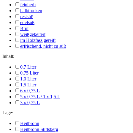
feinherb
halbtrocken
restsüß
edelsüß
Brut
weißgekeltert
im Holzfass gereift
erfrischend, nicht zu süß
Inhalt:
0,7 Liter
0,75 Liter
1,0 Liter
1,5 Liter
6 x 0,75 L
5 x 0,75 L / 1 x 1,5 L
3 x 0,75 L
Lage:
Heilbronn
Heilbronn Stiftsberg