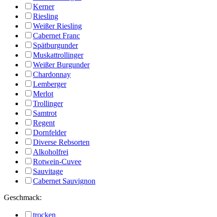
Kerner
Riesling
Weißer Riesling
Cabernet Franc
Spätburgunder
Muskattrollinger
Weißer Burgunder
Chardonnay
Lemberger
Merlot
Trollinger
Samtrot
Regent
Dornfelder
Diverse Rebsorten
Alkoholfrei
Rotwein-Cuvee
Sauvitage
Cabernet Sauvignon
Geschmack:
trocken